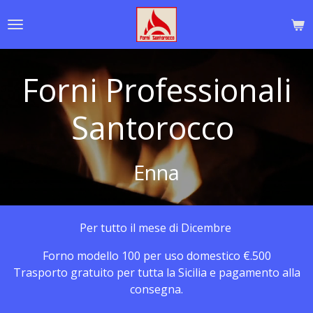
Vai
al
contenuto
principale
Forni Professionali
Santorocco
Enna
Per tutto il mese di Dicembre
Forno modello 100 per uso domestico €.500
Trasporto gratuito per tutta la Sicilia e pagamento alla
consegna.